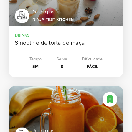
Receita por
NINJA TEST KITCHEN
DRINKS
Smoothie de torta de maça
Tempo
Serve
Dificuldade
5M
8
FÁCIL
Receita por