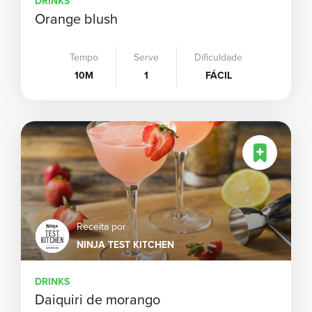
DRINKS
Ita
Orange blush
Ja
Tempo
Serve
Dificuldade
10M
1
FÁCIL
Co
Me
Es
Receita por
NINJA TEST KITCHEN
DRINKS
Daiquiri de morango