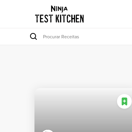
BACK TO HOME
All Recipes
By Ninja Product
por Cozinha
por Coleção