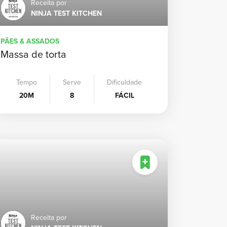
Receita por
Ita
NINJA TEST KITCHEN
Ja
PÃES & ASSADOS
Massa de torta
Co
Tempo
Serve
Dificuldade
Me
20M
8
FÁCIL
Es
Receita por